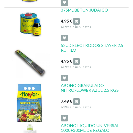
375ML BETUN JUDAICO
4,95
€
4,09
€
sin impuestos
52UD ELECTRODOS STAYER 2.5
RUTILO
4,95
€
4,09
€
sin impuestos
ABONO GRANULADO
NITROFLOWER AZUL 2,5 KGS
7,49
€
6,19
€
sin impuestos
ABONO LIQUIDO UNIVERSAL
1000+300ML DE REGALO