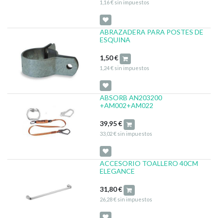
1,16
€
sin impuestos
ABRAZADERA PARA POSTES DE
ESQUINA
1,50
€
1,24
€
sin impuestos
ABSORB AN203200
+AM002+AM022
39,95
€
33,02
€
sin impuestos
ACCESORIO TOALLERO 40CM
ELEGANCE
31,80
€
26,28
€
sin impuestos