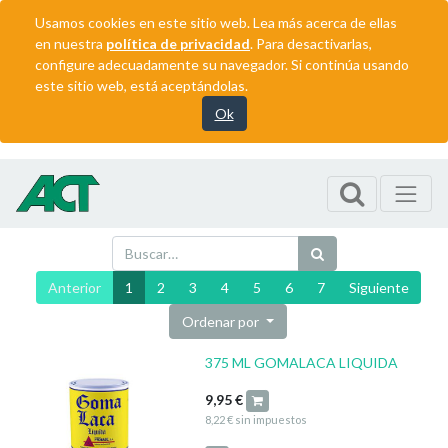
Usamos cookies en este sitio web. Lea más acerca de ellas
en nuestra
política de privacidad
. Para desactivarlas,
configure adecuadamente su navegador. Si continúa usando
este sitio web, está aceptándolas.
Ok
Anterior
1
2
3
4
5
6
7
Siguiente
Ordenar por
375 ML GOMALACA LIQUIDA
9,95
€
8,22
€
sin impuestos