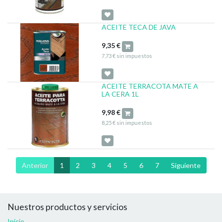
ACEITE TECA DE JAVA
9,35
€
7,73
€
sin impuestos
ACEITE TERRACOTA MATE A
LA CERA 1L
9,98
€
8,25
€
sin impuestos
Anterior
1
2
3
4
5
6
7
Siguiente
Nuestros productos y servicios
Inicio