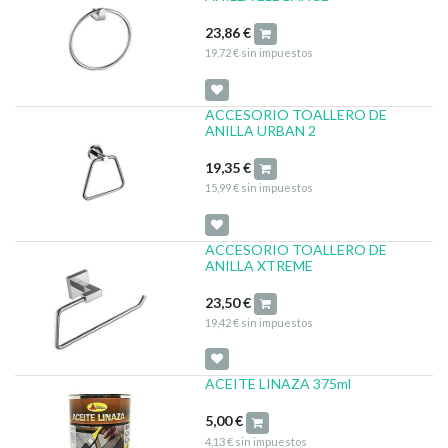
23,86
€
19,72
€
sin impuestos
ACCESORIO TOALLERO DE
ANILLA URBAN 2
19,35
€
15,99
€
sin impuestos
ACCESORIO TOALLERO DE
ANILLA XTREME
23,50
€
19,42
€
sin impuestos
ACEITE LINAZA 375ml
5,00
€
4,13
€
sin impuestos