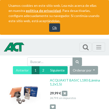
Usamos cookies en este sitio web. Lea más acerca de ellas
en nuestra
política de privacidad
. Para desactivarlas,
configure adecuadamente su navegador. Si continúa usando
este sitio web, está aceptándolas.
Ok
Anterior
1
2
Siguiente
Ordenar por
ACQUAKIT BASIC L180 (Lámina
1,2x1,5)
29,99
€
24,79
€
sin impuestos