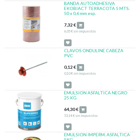
BANDA AUTOADHESIVA
EKOBIACT TERRACOTA 5 MTS.
50 x 0,6 mm esp.
7,32
€
6,05
€
sin impuestos
CLAVOS ONDULINE CABEZA
PVC
0,12
€
0,10
€
sin impuestos
EMULSION ASFALTICA NEGRO
25 KG
64,30
€
53,14
€
sin impuestos
EMULSION IMPERM. ASFALTICA
5KG.