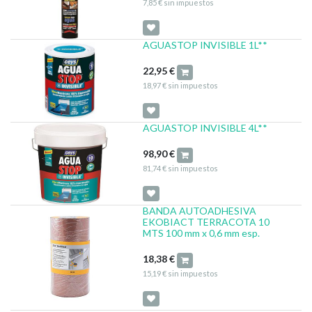
7,85
€
sin impuestos
AGUASTOP INVISIBLE 1L**
22,95
€
18,97
€
sin impuestos
AGUASTOP INVISIBLE 4L**
98,90
€
81,74
€
sin impuestos
BANDA AUTOADHESIVA
EKOBIACT TERRACOTA 10
MTS 100 mm x 0,6 mm esp.
18,38
€
15,19
€
sin impuestos