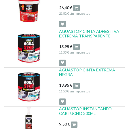
26,40
€
21,82
€
sin impuestos
AGUASTOP CINTA ADHESTIVA
EXTREMA TRANSPARENTE
13,95
€
11,53
€
sin impuestos
AGUASTOP CINTA EXTREMA
NEGRA
13,95
€
11,53
€
sin impuestos
AGUASTOP INSTANTANEO
CARTUCHO 300ML
9,50
€