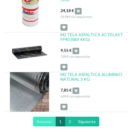
24,18
€
19,98
€
sin impuestos
M2 TELA ASFALTICA ACTELAST
FP40 (SBS 4KG)
9,55
€
7,89
€
sin impuestos
M2 TELA ASFALTICA ALUMINIO
NATURAL 3 KG
7,85
€
6,49
€
sin impuestos
Anterior
1
2
Siguiente