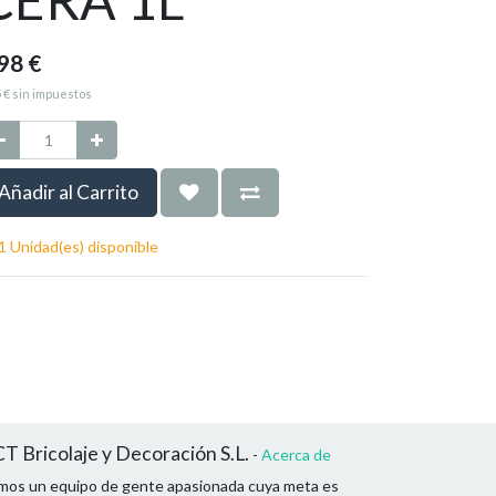
,98
€
5
€
sin impuestos
Añadir al Carrito
1 Unidad(es) disponible
T Bricolaje y Decoración S.L.
-
Acerca de
mos un equipo de gente apasionada cuya meta es