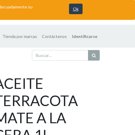
 adecuadamente su
Ok
Tienda por marcas
Contáctenos
Identificarse
ACEITE
TERRACOTA
MATE A LA
CERA 1L