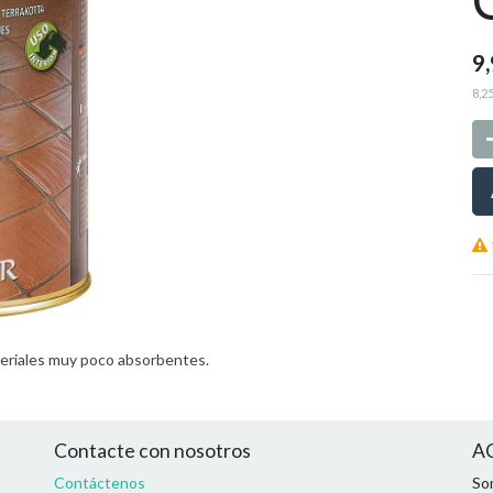
9
8,2
ateriales muy poco absorbentes.
Contacte con nosotros
AC
Contáctenos
So