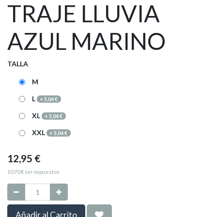
TRAJE LLUVIA
AZUL MARINO
TALLA
M
L
+
5,04
€
XL
+
5,04
€
XXL
+
5,04
€
12,95
€
10,70
€
sin impuestos
Añadir al Carrito