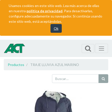
Usamos cookies en este sitio web. Lea más acerca de ellas
en nuestra
política de privacidad
. Para desactivarlas,
configure adecuadamente su navegador. Si continúa usando
este sitio web, está aceptándolas.
Ok
Productos
TRAJE LLUVIA AZUL MARINO