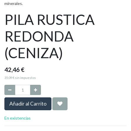
minerales.
PILA RUSTICA
REDONDA
(CENIZA)
42,46
€
35,09
€
sin impuestos
Añadir al Carrito
En existencias