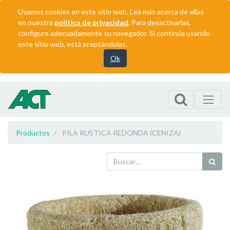
Usamos cookies en este sitio web. Lea más acerca de ellas
en nuestra
política de privacidad
. Para desactivarlas,
configure adecuadamente su navegador. Si continúa usando
este sitio web, está aceptándolas.
Ok
Productos
PILA RUSTICA REDONDA (CENIZA)