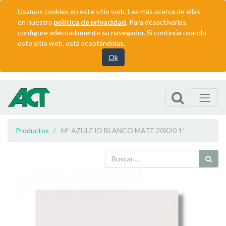
Usamos cookies en este sitio web. Lea más acerca de ellas
en nuestra
política de privacidad
. Para desactivarlas,
configure adecuadamente su navegador. Si continúa usando
este sitio web, está aceptándolas.
Ok
Productos
M² AZULEJO BLANCO MATE 20X20 1ª