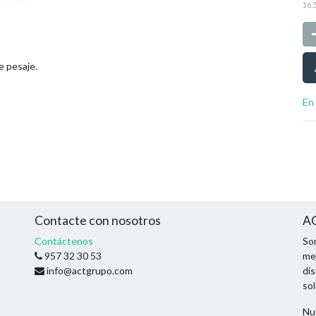
16,
e pesaje.
En
Contacte con nosotros
AC
Contáctenos
So
957 32 30 53
mej
info@actgrupo.com
di
so
Nu