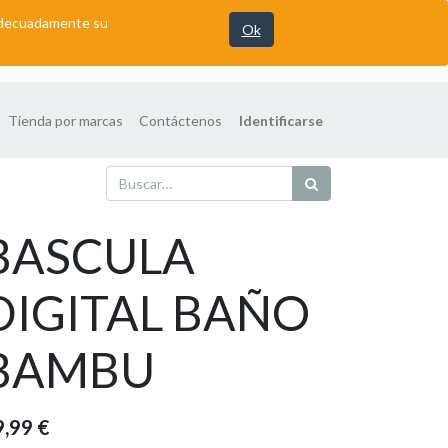
 adecuadamente su
Ok
Tienda por marcas
Contáctenos
Identificarse
BASCULA
DIGITAL BAÑO
BAMBU
9,99
€