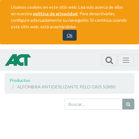
Usamos cookies en este sitio web. Lea más acerca de ellas
en nuestra
política de privacidad
. Para desactivarlas,
configure adecuadamente su navegador. Si continúa usando
este sitio web, está aceptándolas.
Ok
Productos
ALFOMBRA ANTIDESLIZANTE PELO GRIS 50X80