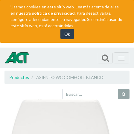
Usamos cookies en este sitio web. Lea más acerca de ellas
en nuestra
política de privacidad
. Para desactivarlas,
configure adecuadamente su navegador. Si continúa usando
este sitio web, está aceptándolas.
Ok
Productos
ASIENTO WC COMFORT BLANCO