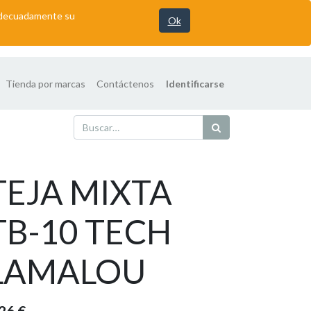
 adecuadamente su
Ok
Tienda por marcas
Contáctenos
Identificarse
TEJA MIXTA
TB-10 TECH
LAMALOU
,26
€