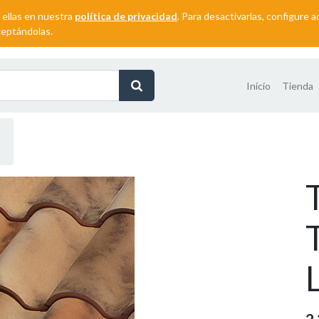
 ellas en nuestra
política de privacidad
. Para desactivarlas, configure
ceptándolas.
Inicio
Tienda
2