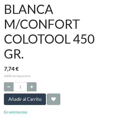
BLANCA
M/CONFORT
COLOTOOL 450
GR.
7,74
€
6,40
€
sin impuestos
Añadir al Carrito
En existencias