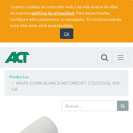
Usamos cookies en este sitio web. Lea más acerca de ellas
en nuestra
política de privacidad
. Para desactivarlas,
configure adecuadamente su navegador. Si continúa usando
este sitio web, está aceptándolas.
Ok
Productos
MAZA GOMA BLANCA M/CONFORT COLOTOOL 450
GR.