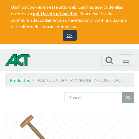
Usamos cookies en este sitio web. Lea más acerca de ellas
en nuestra
política de privacidad
. Para desactivarlas,
configure adecuadamente su navegador. Si continúa usando
este sitio web, está aceptándolas.
Ok
Productos
PALA CUADRADA M/MULETA COLOTOOL