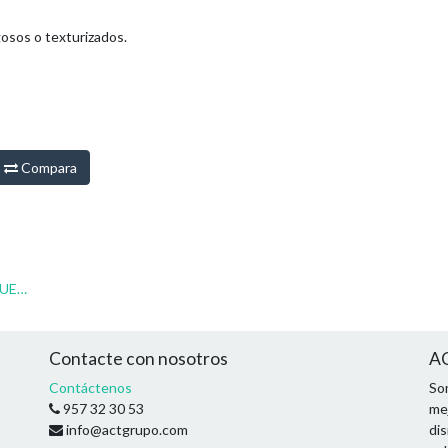
osos o texturizados.
Compara
FRATASA PORO GRUESO COLOTOOL 280X140 MM
Contacte con nosotros
AC
Contáctenos
So
957 32 30 53
mej
info@actgrupo.com
di