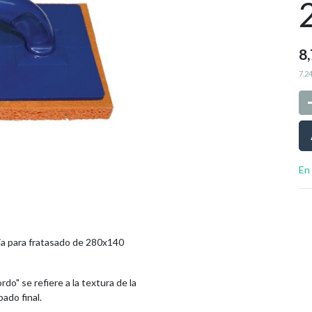
8
7,2
En
nja para fratasado de 280x140
rdo" se refiere a la textura de la
bado final.