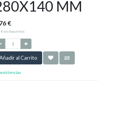
280X140 MM
,76
€
4
€
sin impuestos
Añadir al Carrito
 existencias