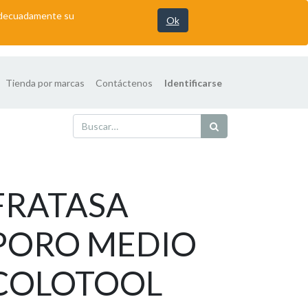
 adecuadamente su
Ok
Tienda por marcas
Contáctenos
Identificarse
FRATASA
PORO MEDIO
COLOTOOL