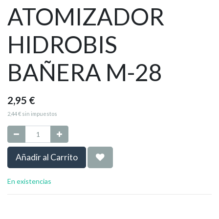
ATOMIZADOR
HIDROBIS
BAÑERA M-28
2,95
€
2,44
€
sin impuestos
Añadir al Carrito
En existencias