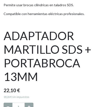
Permite usar brocas cilíndricas en taladros SDS.
Compatible con herramientas eléctricas profesionales.
ADAPTADOR
MARTILLO SDS +
PORTABROCA
13MM
22,10
€
18,26
€
sin impuestos