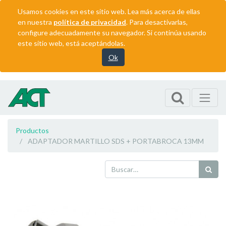
Usamos cookies en este sitio web. Lea más acerca de ellas
en nuestra
política de privacidad
. Para desactivarlas,
configure adecuadamente su navegador. Si continúa usando
este sitio web, está aceptándolas.
Ok
Productos
ADAPTADOR MARTILLO SDS + PORTABROCA 13MM