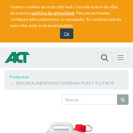
Usamos cookies en este sitio web. Lea más acerca de ellas
en nuestra
política de privacidad
. Para desactivarlas,
configure adecuadamente su navegador. Si continúa usando
este sitio web, está aceptándolas.
Ok
Productos
BIDON ALIMENTARIO GARRAFA PLAST. 5 LITROS